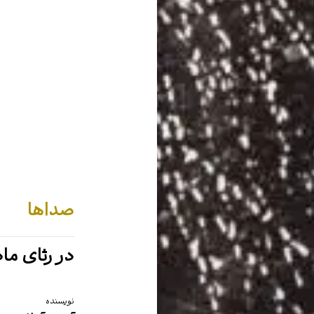
صداها
در رثای ما
نویسنده