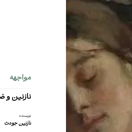
مواجهه
نازنین و 
نویسنده
نازنین جودت