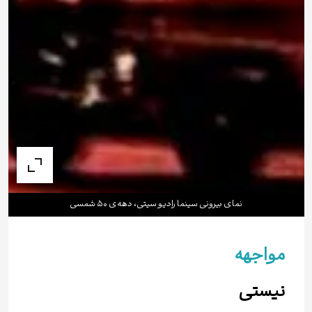
نماى بیرونى سینما رادیو سیتى، دهه‌ی ۵۰ شمسى
مواجهه
نیستی