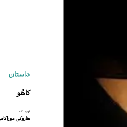
داستان
کاهُو
نویسنده
هاروکی موراکام