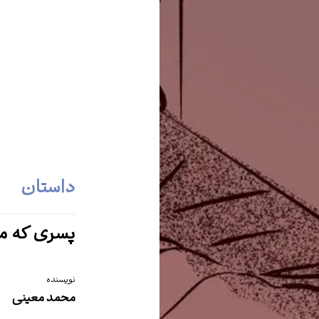
داستان
پسری که م
نویسنده
محمد معینی