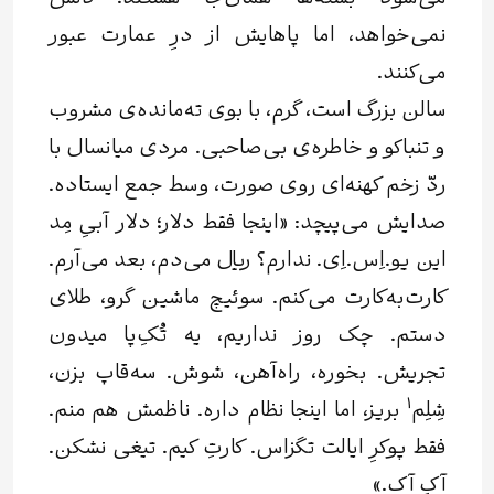
نمی‌خواهد، اما پاهایش از درِ عمارت عبور
می‌کنند.
سالن بزرگ است، گرم، با بوی ته‌مانده‌ی مشروب
و تنباکو و خاطره‌ی بی‌صاحبی. مردی میانسال با
ردّ زخم کهنه‌ای روی صورت، وسط جمع ایستاده.
صدایش می‌پیچد: «اینجا فقط دلار؛ دلار آبیِ مِد
این یو.اِس.اِی. ندارم؟ ریال می‌دم، بعد می‌آرم.
کارت‌به‌کارت می‌کنم. سوئیچ ماشین گرو، طلای
دستم. چک روز نداریم، یه تُکِ‌پا میدون
تجریش. بخوره، راه‌آهن، شوش. سه‌قاپ بزن،
1
شِلِم
بریز، اما اینجا نظام داره. ناظمش هم منم.
فقط پوکرِ ایالت تگزاس. کارتِ کیم. تیغی نشکن.
آکِ آک.»