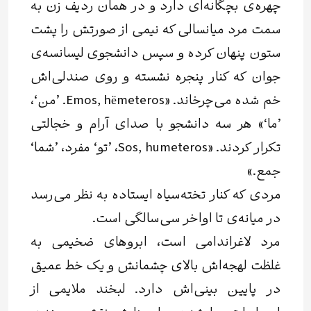
چهره‌ی بچگانه‌ای دارد و در همان ردیف زن به
سمت مرد میانسالی که نیمی از صورتش را پشت
ستون پنهان کرده و سپس دانشجوی لیسانسه‌ی
جوان که کنار پنجره نشسته و روی صندلی‌اش
خم شده می‌چرخاند. «Emos, hëmeteros. ’من‘،
’ما‘» هر سه دانشجو با صدای آرام و خجالتی
تکرار کردند. «Sos, humeteros، ’تو‘ مفرد، ’شما‘
جمع.»
مردی که کنار تخته‌سیاه ایستاده به نظر می‌رسد
در میانه‌ی تا اواخر سی‌سالگی است.
مرد لاغراندامی است، ابروهای ضخیمی به
غلظت لهجه‌اش بالای چشمانش و یک خط عمیق
در پایین بینی‌اش دارد. لبخند ملایمی از