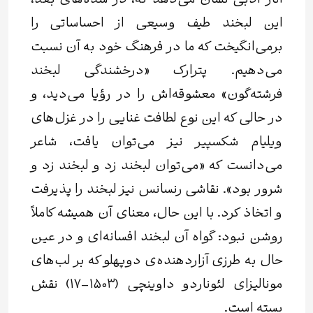
آثار ادبی نشان می‌دهد که، در سده‌های بعد،
این لبخند طیف وسیعی از احساساتی را
برمی‌انگیخت که ما در فرهنگ خود به آن نسبت
می‌دهیم. پترارک «درخشندگی لبخند
فرشته‌گون» معشوقه‌اش را در رؤیا می‌دید، و
در حالی که این نوع لطافت غنایی را در غزل‌های
ویلیام شکسپیر نیز می‌توان یافت، شاعر
می‌دانست که «می‌توان لبخند زد و لبخند زد و
شرور بود». نقاشی رنسانس نیز لبخند را پذیرفت
و اتخاذ کرد. با این حال، معنای آن همیشه کاملاً
روشن نبود: گواه آن لبخند افسانه‌ای و در عین
حال به طرزی آزاردهنده‌ی دوپهلو که بر لب‌های
مونالیزای لئوناردو داوینچی (۱۵۰۳–۱۷) نقش
بسته است.