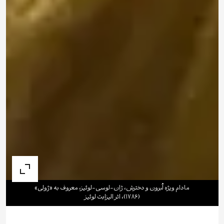
مادام ویژه لُبرون و دخترش، ژان-لوسی-لوئیز، معروف به «ژولی»
(۱۷۸۶)، اثر الیزابت لوئیز