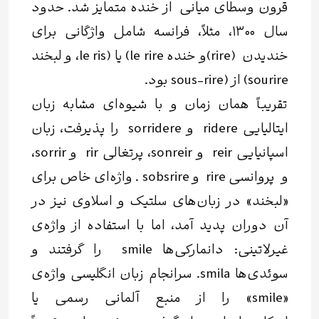
قرون وسطای میانی از خنده متمایز شد. حدود
سال ۱۳۰۰، مثلاً، فرانسه شامل واژگانی برای
خندیدن (rire)و خنده le rire) یا (le ris، و لبخند
sourire) از (sous-rire بود.
تقریباً همان زمان و با شیوه‌ای مشابه زبان
ایتالیایی ridere و sorridere را پذیرفت، زبان
اسپانیایی reir و sonreir، پرتغالی rir و sorrir،
و پروانسی rire و sobsrire . واژه‌ای خاص برای
«لبخند» در زبان‌های سلتیک و اسلاوی نیز در
آن دوران پدید آمد، اما با استفاده از واژه‌‌ی
غیرلاتینی: دانمارکی‌ها smile را گرفتند و
سوئدی‌ها smila. سرانجام زبان انگلیسی واژه‌ی
«smile» را از منبع آلمانی‌ رسمی یا