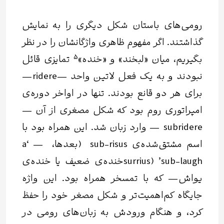
رومی‌های باستان شکل دیگری را به نمایش
گذاشتند. اگر مفهوم ظاهری واژگانشان را در نظر
5
بگیریم، میان «
لبخند
» و
«خنده»
تمایزی قائل
نبودند و به یک فعل لاتین واحد —ridere—
برای هر دو قانع بودند. تنها در اواخر دوره‌ی
امپراتوری روم بود که شکل مصغری از آن —
subridere — وارد زبان شد. این همراه بود با
اسم مشتق‌شده‌‌ی sub-risus (بعدها، — ‘a
sub-laugh’ (surriusخنده‌‌ی ضعیف یا خنده‌ی‌
یواش— که با تمسخر همراه بود. این واژه
جایگاه کم‌اهمیت‌تر و شکل مصغر خود را حفظ
کرد، و هنگام ورودش به زبان‌های رومی در