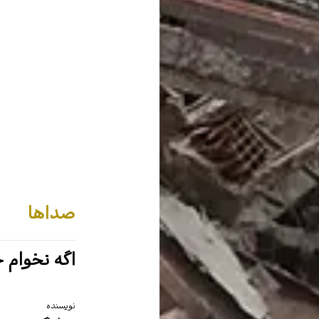
صداها
اگه نخوام 
نویسنده