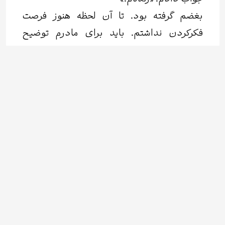
بغضم گرفته بود. تا آن لحظه هنوز فرصت
فکرکردن نداشتم. باید برای مادرم توضیح
می‌‌دادم که زلزله زیادی طول کشیده، ترس
زیادی برم داشته و باید تنهایی در خیابان سر
کنم. گفتم و رسیدم به آن دو دمپایی آبی.
مادرم گفت: «شاید مال خانم صنوبری باشه؟»
در حال بارگذاری...
زمین‌لرزه‌ی تهران، ۱۳۹۶، عکس از پیمان یزدانی
جواب دادم: «خانم صنوبری دیگه کیه؟»